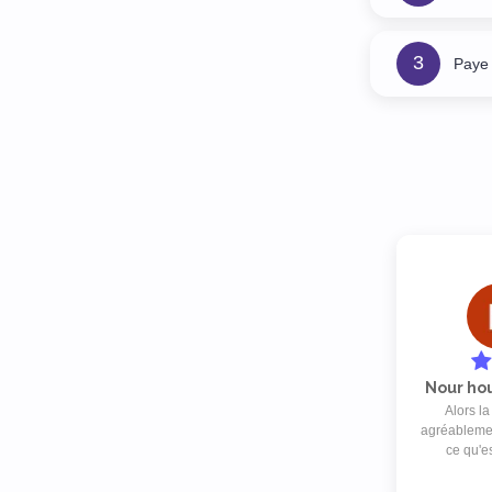
3
Paye 
Nour hou
Alors la
agréablemen
ce qu'e
l'applicati
années.. j