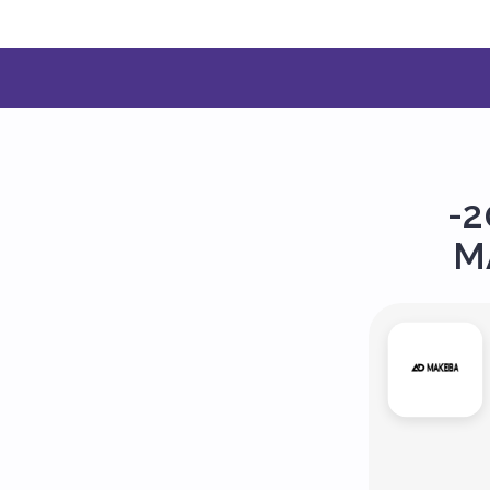
-2
MA