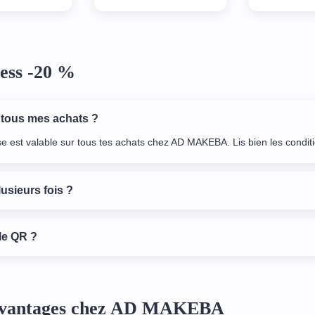
quelques temps
bénéficier de remises chez
yant, je ne peux
plusieurs commerces pour
 passer. Y a
un abonnement peu
nt de choix
couteux.
 et les promos
ess -20 %
er! J'adore
lement !
 tous mes achats ?
se est valable sur tous tes achats chez AD MAKEBA. Lis bien les conditio
lusieurs fois ?
le QR ?
 avantages chez AD MAKEBA