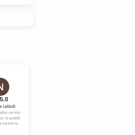
5.0
e labidi
ation est trés
ser, la qualité
 est trés bien
rèssante.