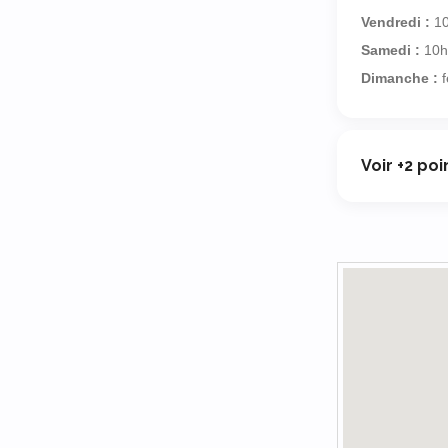
Vendredi :
10
Samedi :
10h
Dimanche :
f
Voir +2 po