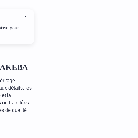
aisse pour
D MAKEBA
éritage
ux détails, les
et la
 ou habillées,
es de qualité