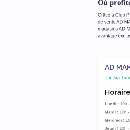
Où profi
Grâce à Club Pr
de vente AD MA
magasins AD MAK
avantage exclus
AD MAK
Tunisia Tuni
Horaire
Lundi :
10h -
Mardi :
10h -
Mercredi :
10
Jeudi :
10h -