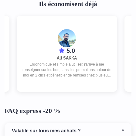
Ils économisent déjà
5.0
Ali SAKKA
s
Ergonomique et simple a utiliser, j'arrive à me
rs
renseigner sur les bonplans, les promotions autour de
p
moi en 2 clics et bénéficier de remises chez plusieurs
commerces pour un abonnement peu couteux.
FAQ express -20 %
Valable sur tous mes achats ?