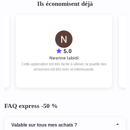
Ils économisent déjà
5.0
Nesrine labidi
Cette application est trés facile à utiliser, la qualité des
pe
annonces est trés bien et intérèssante.
Je
ab
de 
FAQ express -50 %
Valable sur tous mes achats ?