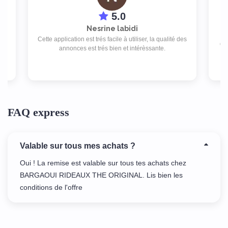
5.0
Nesrine labidi
ex
de
Cette application est trés facile à utiliser, la qualité des
des
e
annonces est trés bien et intérèssante.
FAQ express
Valable sur tous mes achats ?
Oui ! La remise est valable sur tous tes achats chez
BARGAOUI RIDEAUX THE ORIGINAL. Lis bien les
conditions de l'offre