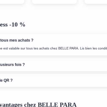
EAL ! ❤️
dans la liste plus de 50 ). Je
recommande...
ess -10 %
 tous mes achats ?
se est valable sur tous tes achats chez BELLE PARA. Lis bien les conditi
lusieurs fois ?
le QR ?
 avantages chez BELLE PARA