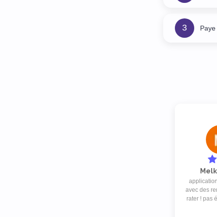
3
Paye 
Melk
application
avec des re
rater ! pas 
est lancé pa
des DEALS s