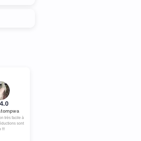
4.0
Katompwa
n très facile à
 réductions sont
 !!!