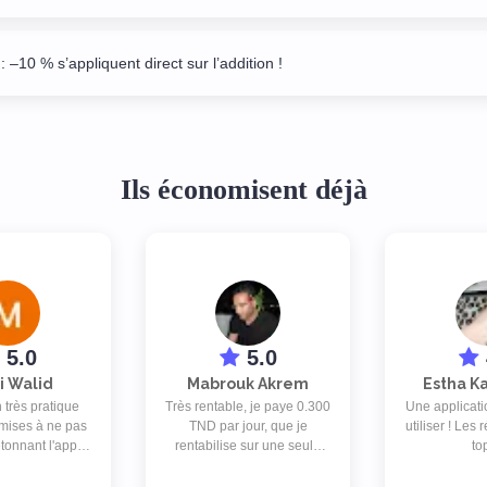
: –10 % s’appliquent direct sur l’addition !
Ils économisent déjà
5.0
5.0
i Walid
Mabrouk Akrem
Estha 
 très pratique
Très rentable, je paye 0.300
Une applicatio
mises à ne pas
TND par jour, que je
utiliser ! Les
étonnant l'appli
rentabilise sur une seule
top
r les meilleurs
addition dans un des
ur le marché :
restaurants ( et il y en a