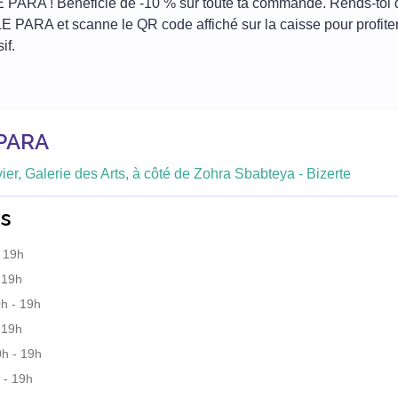
 PARA ! Bénéficie de -10 % sur toute ta commande. Rends-toi 
PARA et scanne le QR code affiché sur la caisse pour profiter
if.
PARA
er, Galerie des Arts, à côté de Zohra Sbabteya - Bizerte
s
 19h
 19h
h - 19h
 19h
h - 19h
 - 19h