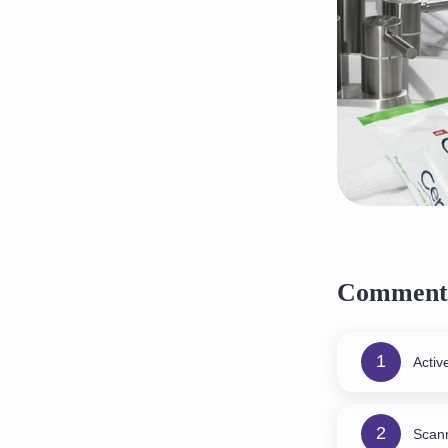
Comment 
1
Activ
2
Scann