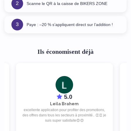
2
Scanne le QR à la caisse de BIKERS ZONE
3
Paye : –20 % s’appliquent direct sur l’addition !
Ils économisent déjà
5.0
Leila Brahem
excellente application pour profiter des promotions,
Un
d
des offres dans tous les secteurs à proximité.. 👏👏 je
as
suis super satisfaite😍😍