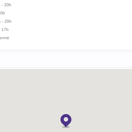
 - 20h
20h
 - 20h
- 17h
ermé