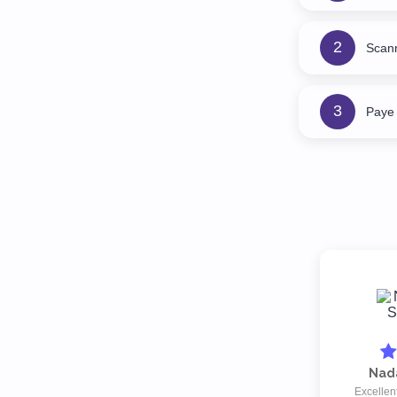
2
Scan
3
Paye 
Nada
Excellen