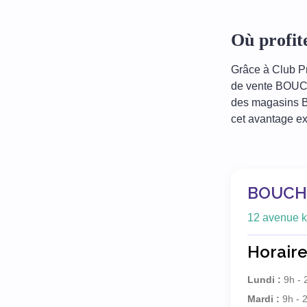
Où profi
Grâce à Club Pr
de vente BOUCH
des magasins B
cet avantage ex
BOUCHN
12 avenue k
Horaire
Lundi :
9h - 
Mardi :
9h - 