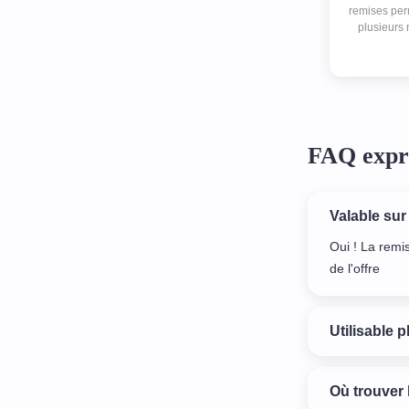
remises pe
plusieurs 
salons de 
permet d'
chaqu
FAQ expr
Valable sur
Oui ! La remi
de l'offre
Utilisable p
Où trouver 