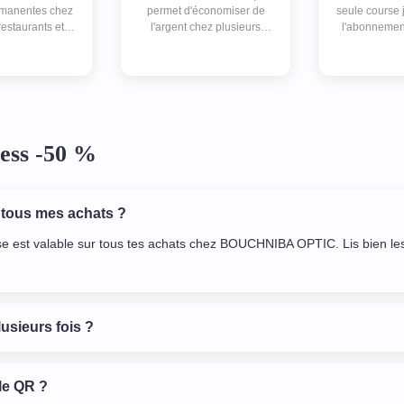
rmanentes chez
permet d'économiser de
seule course 
restaurants et
l'argent chez plusieurs
l'abonnement
beauté. Ça me
enseignes. Je recommande
économiser à
e sortie.
ess -50 %
 tous mes achats ?
se est valable sur tous tes achats chez BOUCHNIBA OPTIC. Lis bien les
lusieurs fois ?
le QR ?