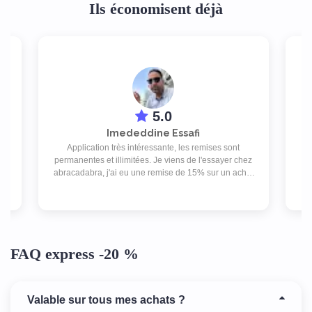
Ils économisent déjà
5.0
Imededdine Essafi
Application très intéressante, les remises sont
ap
permanentes et illimitées. Je viens de l'essayer chez
rat
Je
abracadabra, j'ai eu une remise de 15% sur un achat
de 130 DT, ce qui m'a fait une économie de 19,500 DT
FAQ express -20 %
Valable sur tous mes achats ?