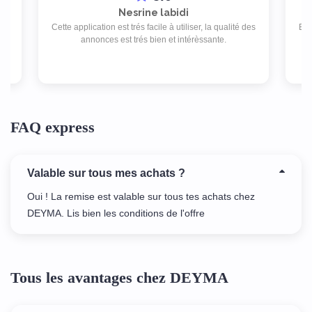
Nesrine labidi
Cette application est trés facile à utiliser, la qualité des
Exc
d
annonces est trés bien et intérèssante.
as
FAQ express
Valable sur tous mes achats ?
Oui ! La remise est valable sur tous tes achats chez
DEYMA. Lis bien les conditions de l'offre
Tous les avantages chez DEYMA