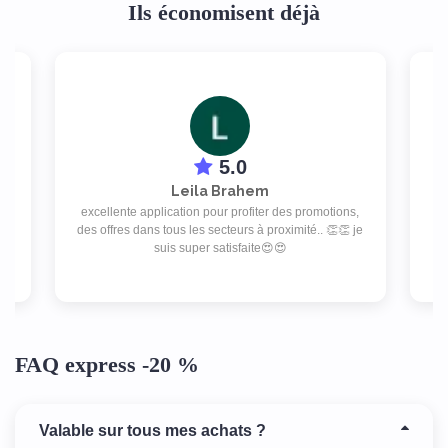
Ils économisent déjà
5.0
Leila Brahem
excellente application pour profiter des promotions,
isé
A
des offres dans tous les secteurs à proximité.. 👏👏 je
l
suis super satisfaite😍😍
FAQ express -20 %
Valable sur tous mes achats ?