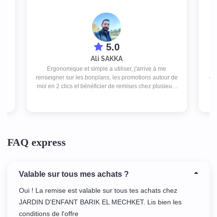
5.0
Ali SAKKA
Ergonomique et simple a utiliser, j'arrive à me
ex
ez
renseigner sur les bonplans, les promotions autour de
des
at
moi en 2 clics et bénéficier de remises chez plusieurs
 DT
commerces pour un abonnement peu couteux.
FAQ express
Valable sur tous mes achats ?
Oui ! La remise est valable sur tous tes achats chez
JARDIN D'ENFANT BARIK EL MECHKET. Lis bien les
conditions de l'offre