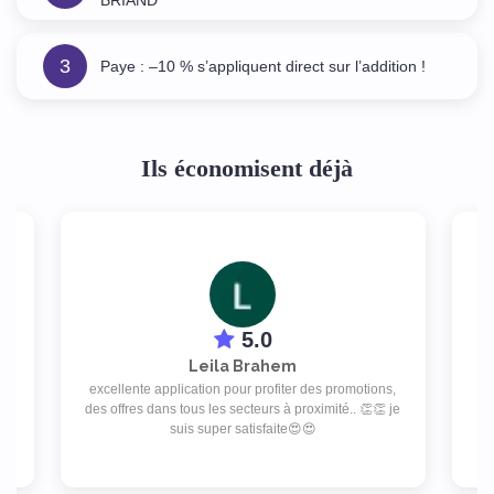
BRIAND
3
Paye : –10 % s’appliquent direct sur l’addition !
Ils économisent déjà
5.0
Leila Brahem
excellente application pour profiter des promotions,
ap
d
des offres dans tous les secteurs à proximité.. 👏👏 je
rat
as
suis super satisfaite😍😍