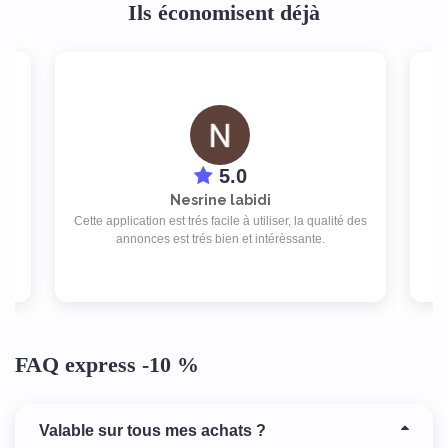
Ils économisent déjà
5.0
Nesrine labidi
s
Cette application est trés facile à utiliser, la qualité des
rs
p
annonces est trés bien et intérèssante.
FAQ express -10 %
Valable sur tous mes achats ?