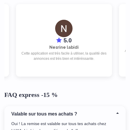
5.0
Nesrine labidi
App
s
Cette application est trés facile à utiliser, la qualité des
T
annonces est trés bien et intérèssante.
FAQ express -15 %
Valable sur tous mes achats ?
Oui ! La remise est valable sur tous tes achats chez