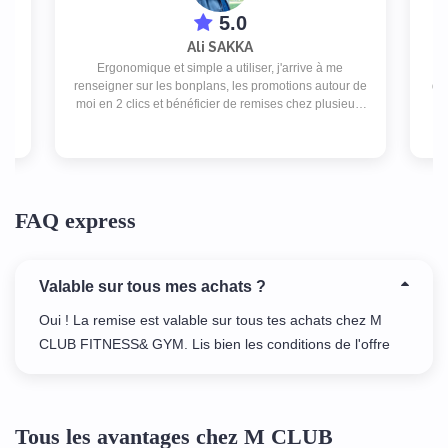
5.0
Ali SAKKA
Ergonomique et simple a utiliser, j'arrive à me
ex
renseigner sur les bonplans, les promotions autour de
des
e
moi en 2 clics et bénéficier de remises chez plusieurs
commerces pour un abonnement peu couteux.
FAQ express
Valable sur tous mes achats ?
Oui ! La remise est valable sur tous tes achats chez M
CLUB FITNESS& GYM. Lis bien les conditions de l'offre
Tous les avantages chez M CLUB