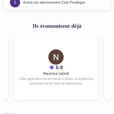
1
Active ton abonnement Club Privilèges
Ils économisent déjà
5.0
Nesrine labidi
ap
isé
Cette application est trés facile à utiliser, la qualité des
rat
annonces est trés bien et intérèssante.