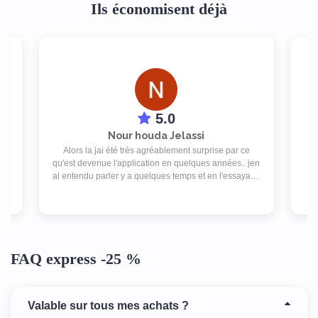
Ils économisent déjà
5.0
Nour houda Jelassi
ez
Alors la jai été très agréablement surprise par ce
qu'est devenue l'application en quelques années.. jen
be
ai entendu parler y a quelques temps et en l'essayant,
je ne peux plus m'en passer. Y a drôlement de choix
d'enseignes et les promos sont super! J'adore
simplement !
FAQ express -25 %
Valable sur tous mes achats ?