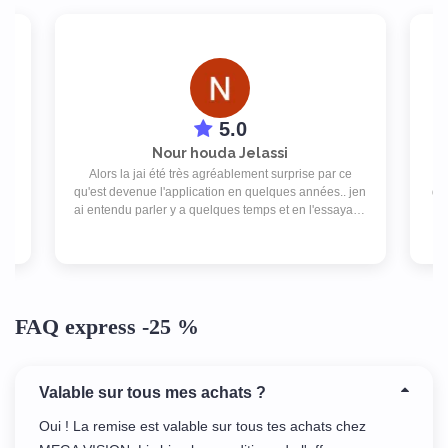
5.0
Nour houda Jelassi
s
Alors la jai été très agréablement surprise par ce
ex
rs
qu'est devenue l'application en quelques années.. jen
des
ai entendu parler y a quelques temps et en l'essayant,
je ne peux plus m'en passer. Y a drôlement de choix
d'enseignes et les promos sont super! J'adore
simplement !
FAQ express -25 %
Valable sur tous mes achats ?
Oui ! La remise est valable sur tous tes achats chez