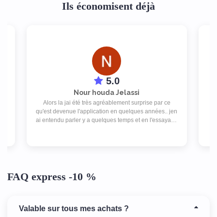
Ils économisent déjà
5.0
Nour houda Jelassi
Alors la jai été très agréablement surprise par ce
ez
qu'est devenue l'application en quelques années.. jen
be
at
ai entendu parler y a quelques temps et en l'essayant,
 DT
je ne peux plus m'en passer. Y a drôlement de choix
d'enseignes et les promos sont super! J'adore
simplement !
FAQ express -10 %
Valable sur tous mes achats ?