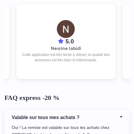
5.0
Nesrine labidi
isé
Cette application est trés facile à utiliser, la qualité des
be
annonces est trés bien et intérèssante.
FAQ express -20 %
Valable sur tous mes achats ?
Oui ! La remise est valable sur tous tes achats chez