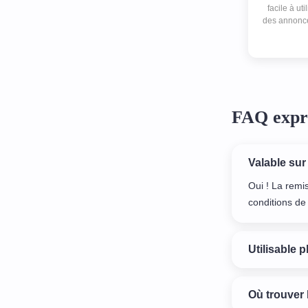
facile à uti
des annonce
et int
FAQ expr
Valable sur
Oui ! La remi
conditions de 
Utilisable p
Où trouver 