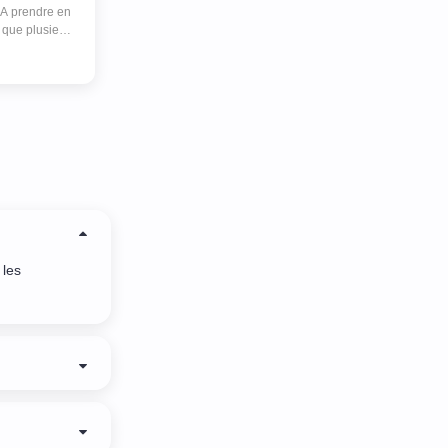
 A prendre en
 que plusieurs
s refusent d
 remise sous
 ça marche pas
!!
 les