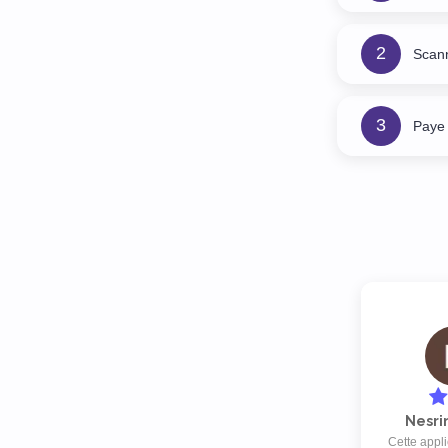
2
Scan
3
Paye 
Nesri
Cette appli