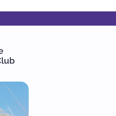
e
Club