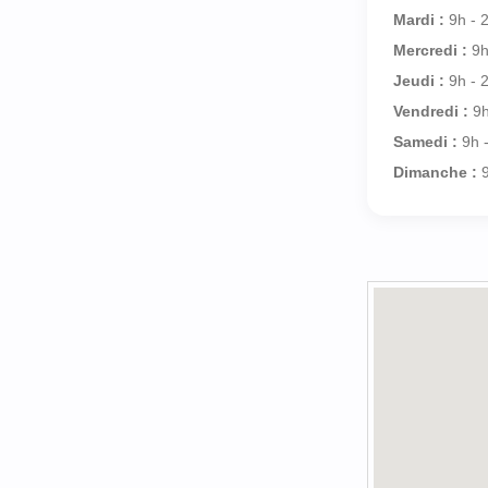
Mardi :
9h - 
Mercredi :
9h
Jeudi :
9h - 
Vendredi :
9h
Samedi :
9h 
Dimanche :
9