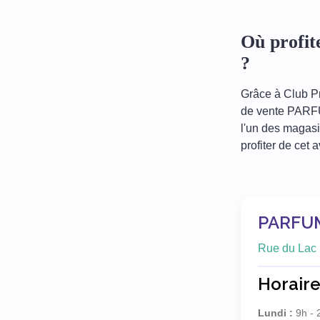
Où profi
?
Grâce à Club Pr
de vente PARFU
l'un des magas
profiter de cet 
PARFUM
Rue du Lac 
Horaire
Lundi :
9h - 