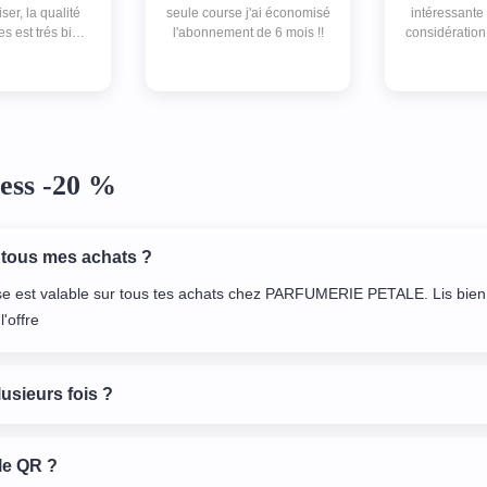
liser, la qualité
seule course j'ai économisé
intéressante
s est trés bien
l'abonnement de 6 mois !!
considération
érèssante.
partenaire
accorder la
prétexte non
!
ess -20 %
 tous mes achats ?
se est valable sur tous tes achats chez PARFUMERIE PETALE. Lis bien
l'offre
lusieurs fois ?
le QR ?