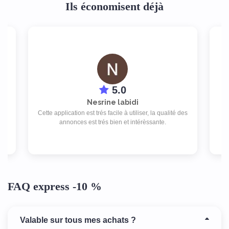
Ils économisent déjà
5.0
Nesrine labidi
ap
Cette application est trés facile à utiliser, la qualité des
rat
annonces est trés bien et intérèssante.
Je
FAQ express -10 %
Valable sur tous mes achats ?