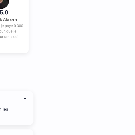
5.0
k Akrem
, je paye 0.300
our, que je
sur une seule
dans un des
( et il y en a
plus de 50 ). Je
ande...
n les