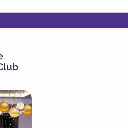
e
Club