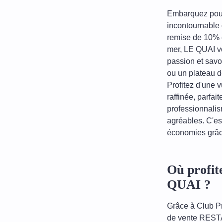
Embarquez pour
incontournable 
remise de 10% ex
mer, LE QUAI vo
passion et savo
ou un plateau de
Profitez d'une 
raffinée, parfai
professionnalis
agréables. C'est
économies grâce
Où profi
QUAI ?
Grâce à Club Pr
de vente RESTA