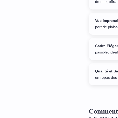
de mer, offra
Vue Imprenab
port de plais
Cadre Élégan
paisible, idé
Qualité et Se
un repas des
Comment 