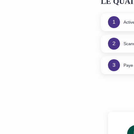
LE QUAI
1
Activ
2
Scan
3
Paye 