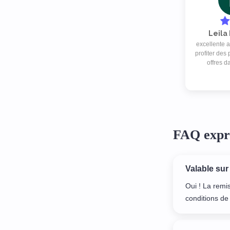
Leila
excellente a
profiter des
offres d
secteurs à p
je suis supe
FAQ expr
Valable sur
Oui ! La remi
conditions de 