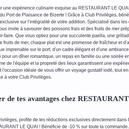
 une expérience culinaire exquise au RESTAURANT LE QUAI,
du Port de Plaisance de Bizerte ! Grâce à Club Privilèges, béné
clusive sur l'intégralité de votre addition. Spécialisé dans les 
us invite à savourer des poissons frais et des fruits de mer pr
ir-faire. Que vous optiez pour une succulente paella, une grilla
 fruits de mer, chaque plat est une promesse de fraîcheur et d'a
vue imprenable sur le port, d'un cadre élégant et d'une ambiance
te pour un dîner romantique, un repas en famille ou une soirée e
me de l'équipe et la propreté des lieux garantissent une expéri
 l'occasion idéale de vous offrir un voyage gustatif iodé, tout en
 à votre Club Privilèges.
ter de tes avantages chez RESTAURAN
ivilèges, profite de tes réductions exclusives directement dans 
URANT LE QUAI ! Bénéficie de -10 % sur toute ta commande.