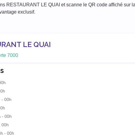
ins RESTAURANT LE QUAI et scanne le QR code affiché sur la
avantage exclusif.
RANT LE QUAI
erte 7000
s
00h
00h
 - 00h
00h
 - 00h
- 00h
h - 00h