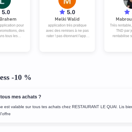
5.0
5.0
 Brahem
Melki Walid
Mabrou
pplication pour
application très pratique
Très rentable
 promotions, des
avec des remises à ne pas
TND par j
ans tous les
rater ! pas étonnant l'appli
rentabilise 
roximité.. 👏👏
est lancé par les meilleurs
addition 
r satisfaite😍😍
des DEALS sur le marché :
restaurants 
BIGDEAL ! ❤️
dans la liste 
recomm
ess -10 %
 tous mes achats ?
se est valable sur tous tes achats chez RESTAURANT LE QUAI. Lis bie
l'offre