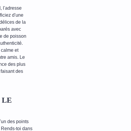
 l'adresse
ficiez d'une
délices de la
éparés avec
de de poisson
uthenticité.
 calme et
ntre amis. Le
ence des plus
 faisant des
T LE
l'un des points
 Rends-toi dans