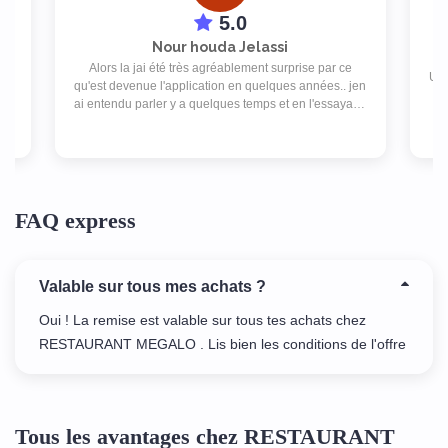
5.0
Nour houda Jelassi
Alors la jai été très agréablement surprise par ce
isé
Une
qu'est devenue l'application en quelques années.. jen
l
ai entendu parler y a quelques temps et en l'essayant,
je ne peux plus m'en passer. Y a drôlement de choix
d'enseignes et les promos sont super! J'adore
simplement !
FAQ express
Valable sur tous mes achats ?
Oui ! La remise est valable sur tous tes achats chez
RESTAURANT MEGALO . Lis bien les conditions de l'offre
Tous les avantages chez RESTAURANT