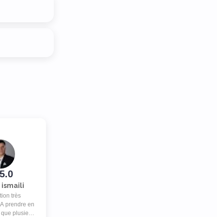
5.0
 ismaili
tion très
 A prendre en
 que plusieurs