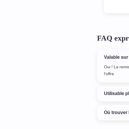
salons de 
permet d'
chaqu
FAQ expr
Valable sur
Oui ! La remi
l'offre
Utilisable p
Où trouver 