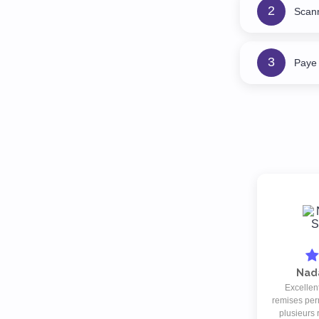
2
Scan
3
Paye 
Nada
Excellen
remises pe
plusieurs 