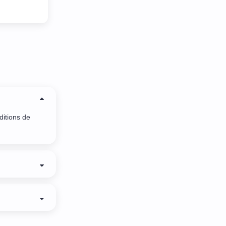
s refusent d
 remise sous
 ça marche pas
!!
ditions de