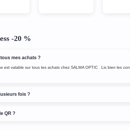
beauté. Ça me
la première utilisation.
partenaire
économiser à
Bravo pour l'idée!
accorder la
e sortie.
prétexte non
!
ess -20 %
 tous mes achats ?
se est valable sur tous tes achats chez SALMA OPTIC . Lis bien les con
lusieurs fois ?
le QR ?