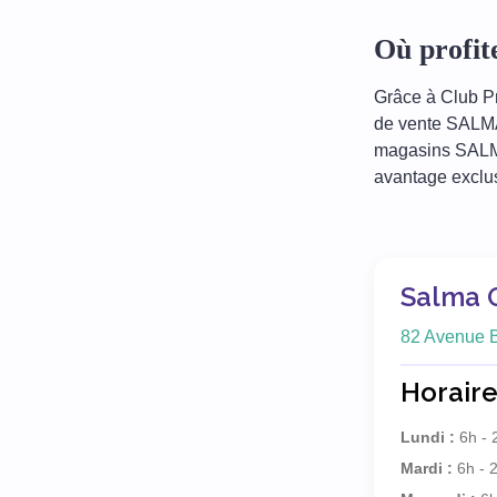
Où profi
Grâce à Club Pr
de vente SALMA
magasins SALMA 
avantage exclus
Salma 
82 Avenue B
Horaire
Lundi :
6h - 
Mardi :
6h - 