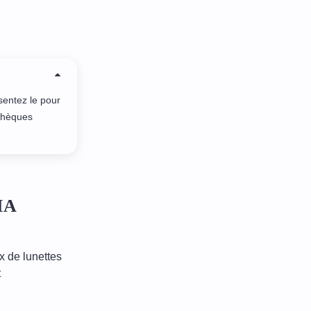
sentez le pour
 chèques
MA
x de lunettes
t