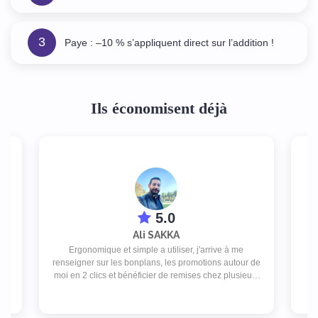
3
Paye : –10 % s’appliquent direct sur l’addition !
Ils économisent déjà
5.0
Ali SAKKA
Ergonomique et simple a utiliser, j'arrive à me
ap
d
renseigner sur les bonplans, les promotions autour de
rat
as
moi en 2 clics et bénéficier de remises chez plusieurs
commerces pour un abonnement peu couteux.