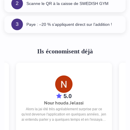
2
Scanne le QR à la caisse de SWEDISH GYM
3
Paye : –20 % s’appliquent direct sur l’addition !
Ils économisent déjà
5.0
Nour houda Jelassi
Alors la jai été très agréablement surprise par ce
isé
qu'est devenue l'application en quelques années.. jen
p
ai entendu parler y a quelques temps et en l'essayant,
je ne peux plus m'en passer. Y a drôlement de choix