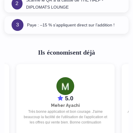
2
DIPLOMATS LOUNGE
3
Paye : –15 % s’appliquent direct sur l’addition !
Ils économisent déjà
5.0
Meher Ayachi
Très bonne application et bon courage. J'aime
App
s
beaucoup la facilité de l'utilisation de l'application et
T
les offres qui vente bien. Bonne continuation