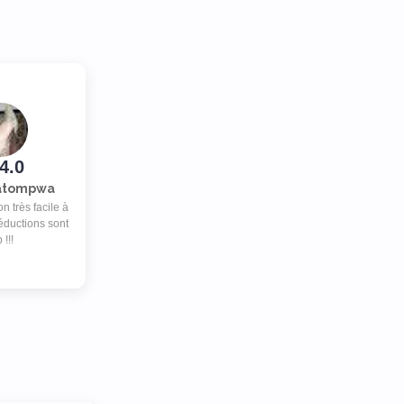
4.0
Katompwa
n très facile à
 réductions sont
 !!!