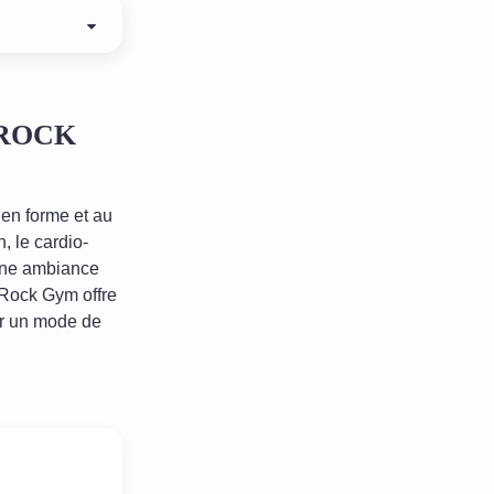
E ROCK
 en forme et au
 le cardio-
 une ambiance
 Rock Gym offre
ter un mode de