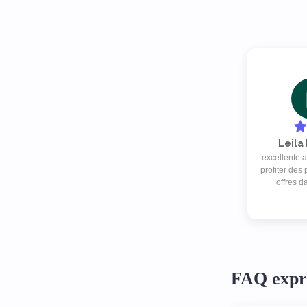
Leila
excellente a
profiter des
offres d
secteurs à p
je suis supe
FAQ expr