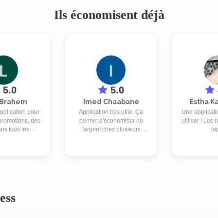
Ils économisent déjà
5.0
5.0
 Brahem
Imed Chaabane
Estha 
pplication pour
Application très utile. Ça
Une applicatio
 promotions, des
permet d'économiser de
utiliser ! Les
ans tous les
l'argent chez plusieurs
top
roximité.. 👏👏
enseignes. Je recommande
r satisfaite😍😍
ess