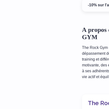
-10% sur l'
A propos 
GYM
The Rock Gym es
dépassement de 
training et dif
motivante, des
à ses adhérents
vie actif et équil
The Ro