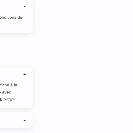
onditions de
iché à la
e avec
br></p>