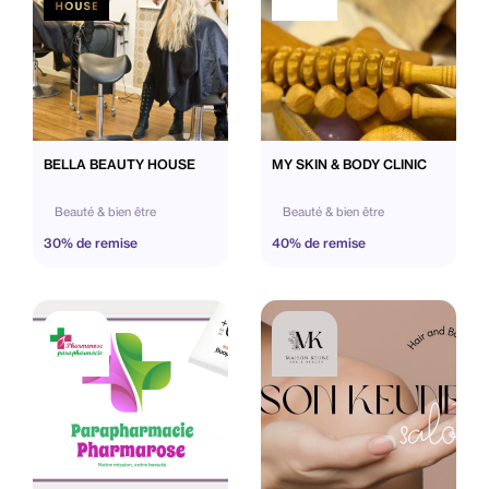
BELLA BEAUTY HOUSE
MY SKIN & BODY CLINIC
Beauté & bien être
Beauté & bien être
30% de remise
40% de remise